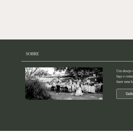
SOBRE
Um desejo q
faço e como
fazer uma hi
Saib