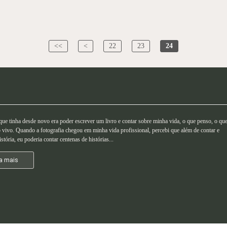
<<
<
22
23
24
ue tinha desde novo era poder escrever um livro e contar sobre minha vida, o que penso, o qu
 vivo. Quando a fotografia chegou em minha vida profissional, percebi que além de contar e
stória, eu poderia contar centenas de histórias...
a mais