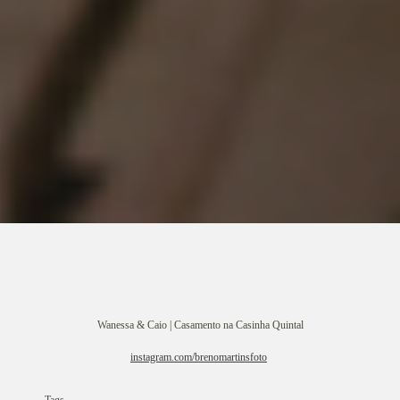
Wanessa & Caio | Casamento na Casinha Quintal
instagram.com/brenomartinsfoto