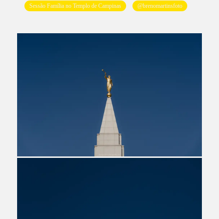
Sessão Família no Templo de Campinas
@brenomartinsfoto