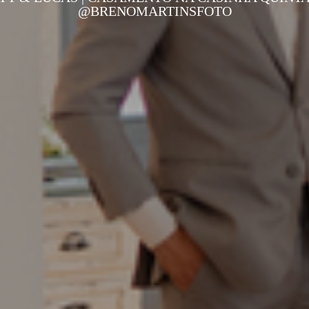
@BRENOMARTINSFOTO