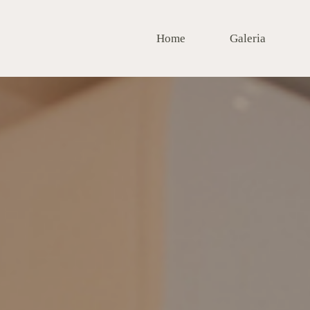
Home
Galeria