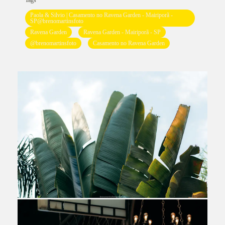
Tags
Paola & Silvio | Casamento no Ravena Garden - Mairiporã -
SP@brenomartinsfoto
Ravena Garden
Ravena Garden - Mairiporã - SP
@brenomartinsfoto
Casamento no Ravena Garden