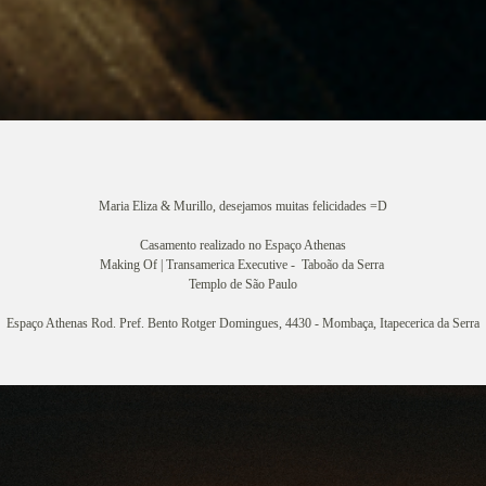
Maria Eliza & Murillo, desejamos muitas felicidades =D
Casamento realizado no Espaço Athenas
Making Of | Transamerica Executive - Taboão da Serra
Templo de São Paulo
Espaço Athenas Rod. Pref. Bento Rotger Domingues, 4430 - Mombaça, Itapecerica da Serra