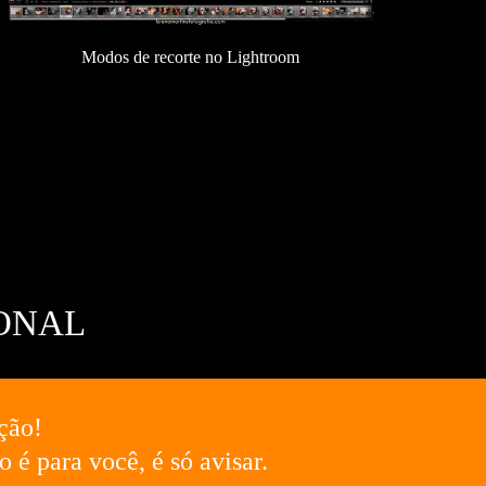
Modos de recorte no Lightroom
IONAL
ção!
 é para você, é só avisar.