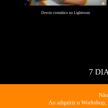
Desvio cromático no Lightroom
7 DI
Não
Ao adquirir o Workshop, v