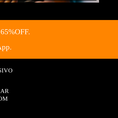
e 65%OFF.
App.
SIVO
NAR
OOM