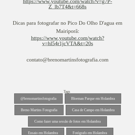
https://www.youtube.com/watch?v=g7P-
Z_lb7T4&t=668s
Dicas para fotografar no Pico Do Olho D'agua em
Mairiporã:
https://www.youtube.com/watch?
v=hl54r1jcVTA&t=20s
contato@brenomartinsfotografia.com
Tags
@brenomartinsfotografia
Bloeman Parque em Holambra
Breno Martins Fotografia
Casa de Campo em Holambra
Como fazer uma sessão de fotos em Holambra
Ensaio em Holambra
Fotógrafo em Holambra