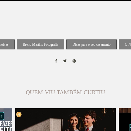
noivas
Breno Martins Fotografia
Dicas para o seu casamento
O N
QUEM VIU TAMBÉM CURTIU