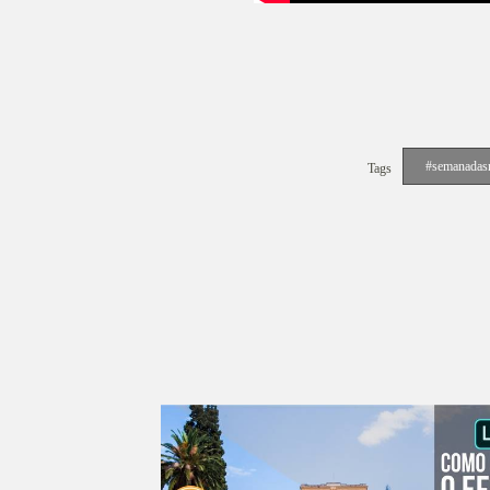
#semanadas
Tags