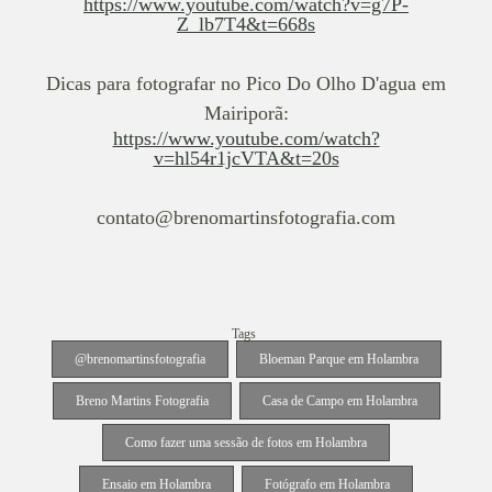
https://www.youtube.com/watch?v=g7P-
Z_lb7T4&t=668s
Dicas para fotografar no Pico Do Olho D'agua em
Mairiporã:
https://www.youtube.com/watch?
v=hl54r1jcVTA&t=20s
contato@brenomartinsfotografia.com
Tags
@brenomartinsfotografia
Bloeman Parque em Holambra
Breno Martins Fotografia
Casa de Campo em Holambra
Como fazer uma sessão de fotos em Holambra
Ensaio em Holambra
Fotógrafo em Holambra