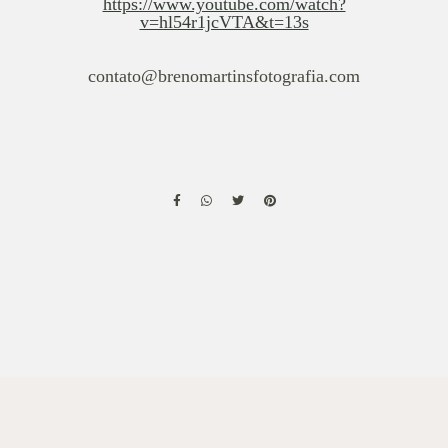
https://www.youtube.com/watch?
v=hl54r1jcVTA&t=13s
contato@brenomartinsfotografia.com