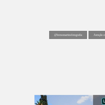
@brenomartinsfotografia
Atenção c