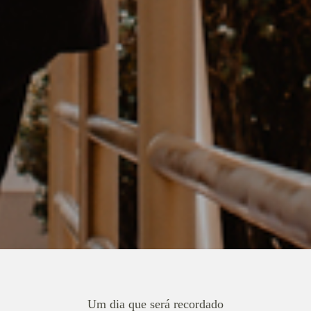
Um dia que será recordado