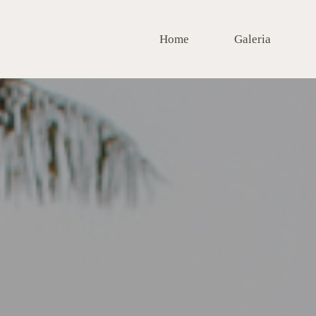
Home
Galeria