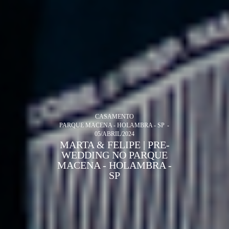
CASAMENTO
PARQUE MACENA - HOLAMBRA - SP
05/ABRIL/2024
MARTA & FELIPE | PRE-
WEDDING NO PARQUE
MACENA - HOLAMBRA -
SP