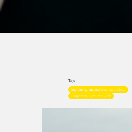
Tags
http://instagram.com/brenomartinsfoto/
Pirapora do Bom Jesus - SP