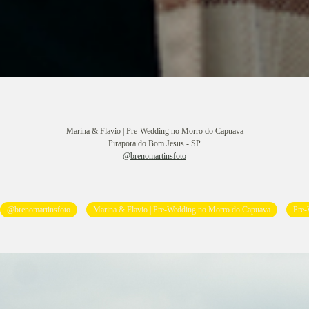
Marina & Flavio | Pre-Wedding no Morro do Capuava
Pirapora do Bom Jesus - SP
@brenomartinsfoto
@brenomartinsfoto
Marina & Flavio | Pre-Wedding no Morro do Capuava
Pre-