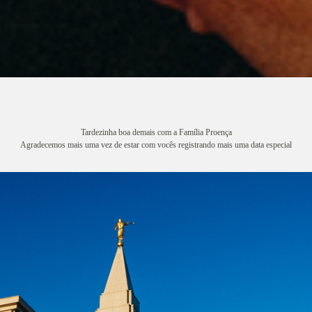
Tardezinha boa demais com a Família Proença
Agradecemos mais uma vez de estar com vocês registrando mais uma data especial