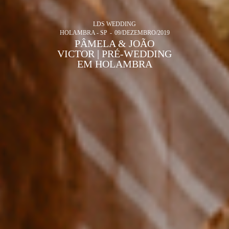
LDS WEDDING
HOLAMBRA - SP
09/DEZEMBRO/2019
PÂMELA & JOÃO
VICTOR | PRÉ-WEDDING
EM HOLAMBRA